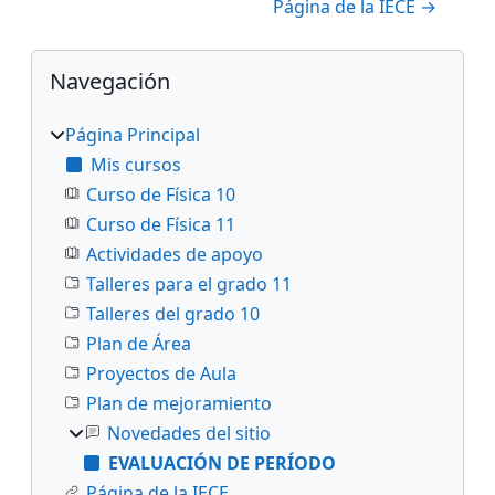
Página de la IECE →
Bloques
Salta Navegación
Navegación
Página Principal
Mis cursos
Curso de Física 10
Curso de Física 11
Actividades de apoyo
Talleres para el grado 11
Talleres del grado 10
Plan de Área
Proyectos de Aula
Plan de mejoramiento
Novedades del sitio
EVALUACIÓN DE PERÍODO
Página de la IECE