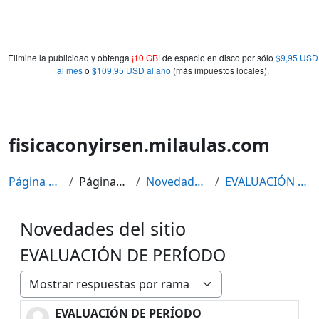
Elimine la publicidad y obtenga
¡10 GB!
de espacio en disco por sólo
$9,95 USD
al mes
o
$109,95 USD al año
(más impuestos locales).
fisicaconyirsen.milaulas.com
Página Principal
Páginas del sitio
Novedades del sitio
EVALUACIÓN DE PERÍODO
Novedades del sitio
EVALUACIÓN DE PERÍODO
Mostrar modo
EVALUACIÓN DE PERÍODO
Número de respuestas: 0