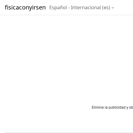
Salta al contenido principal
fisicaconyirsen
Español - Internacional ‎(es)‎
Elimine la publicidad y 