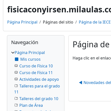
fisicaconyirsen.milaulas.
Página Principal
Páginas del sitio
Página de la IECE
Bloques
Salta Navegación
Navegación
Página de 
Página Principal
Requisitos de finaliz
Haga clic en el enla
Mis cursos
Curso de Física 10
Curso de Física 11
Actividades de apoyo
◀︎ Novedades del 
Talleres para el grado
11
Talleres del grado 10
Plan de Área