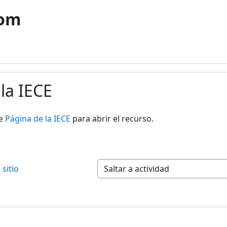
com
la IECE
ación
ce
Página de la IECE
para abrir el recurso.
sitio
Saltar a actividad