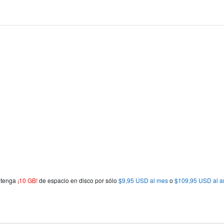
obtenga
¡10 GB!
de espacio en disco por sólo
$9,95 USD al mes
o
$109,95 USD al a