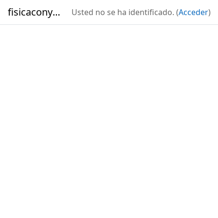
Salta al contenido principal
fisicaconyirsen
Usted no se ha identificado. (
Acceder
)