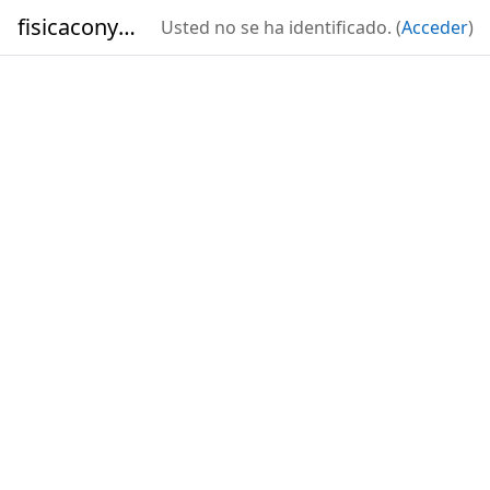
Salta al contenido principal
fisicaconyirsen
Usted no se ha identificado. (
Acceder
)