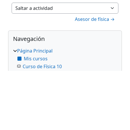
Saltar a actividad
Asesor de física →
Bloques
Salta Navegación
Navegación
Página Principal
Mis cursos
Curso de Física 10
Curso de Física 11
Actividades de apoyo
Talleres para el grado 11
Talleres del grado 10
Plan de Área
Proyectos de Aula
Plan de mejoramiento
Novedades del sitio