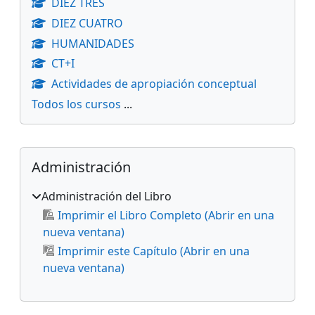
DIEZ TRES
DIEZ CUATRO
HUMANIDADES
CT+I
Actividades de apropiación conceptual
Todos los cursos
...
Bloques suplementarios
Salta Administración
Administración
Administración del Libro
Imprimir el Libro Completo (Abrir en una
nueva ventana)
Imprimir este Capítulo (Abrir en una
nueva ventana)