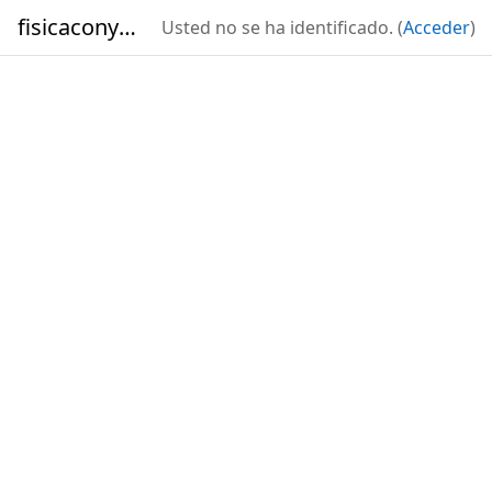
Salta al contenido principal
fisicaconyirsen
Usted no se ha identificado. (
Acceder
)