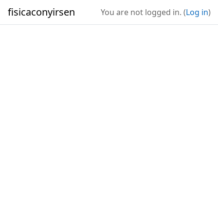
Skip to main content
fisicaconyirsen
You are not logged in. (
Log in
)