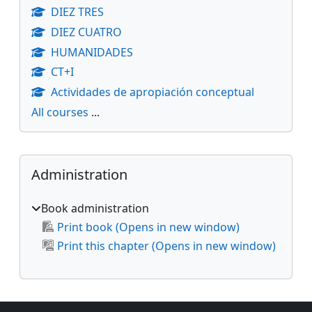
DIEZ TRES
DIEZ CUATRO
HUMANIDADES
CT+I
Actividades de apropiación conceptual
All courses
...
Supplementary blocks
Skip Administration
Administration
Book administration
Print book (Opens in new window)
Print this chapter (Opens in new window)