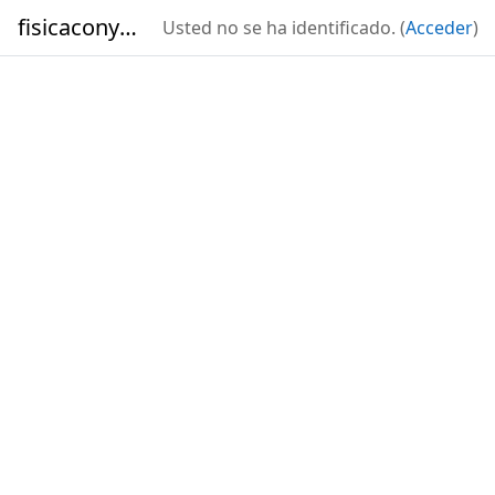
Salta al contenido principal
fisicaconyirsen
Usted no se ha identificado. (
Acceder
)