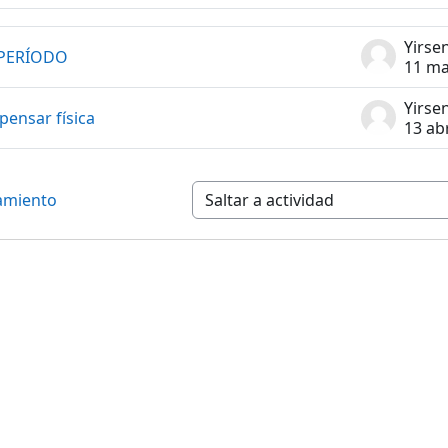
scusiones
 PERÍODO
11 ma
pensar física
13 ab
ramiento
Saltar a actividad