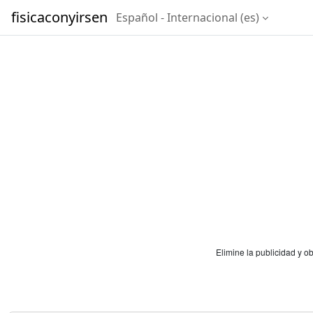
Salta al contenido principal
fisicaconyirsen
Español - Internacional ‎(es)‎
Elimine la publicidad y 