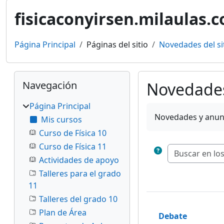
fisicaconyirsen.milaulas.
Página Principal
Páginas del sitio
Novedades del si
Bloques
Salta Navegación
Navegación
Novedades 
Página Principal
Requisitos de finaliz
Novedades y anun
Mis cursos
Curso de Física 10
Curso de Física 11
Actividades de apoyo
Talleres para el grado
11
Talleres del grado 10
Plan de Área
Debate