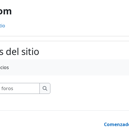
com
tio
del sitio
ación
cios
Buscar en los foros
Buscar en los foros
Comenzado