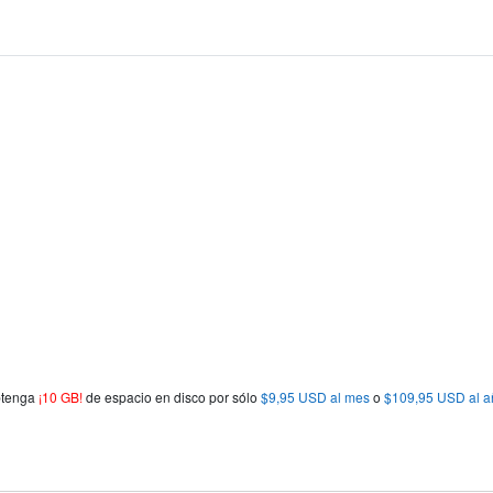
obtenga
¡10 GB!
de espacio en disco por sólo
$9,95 USD al mes
o
$109,95 USD al a