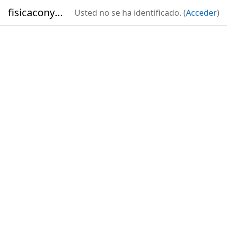
Salta al contenido principal
fisicaconyirsen
Usted no se ha identificado. (
Acceder
)