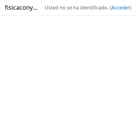
Salta al contenido principal
fisicaconyirsen
Usted no se ha identificado. (
Acceder
)