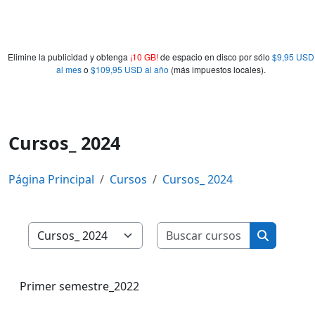
Elimine la publicidad y obtenga
¡10 GB!
de espacio en disco por sólo
$9,95 USD
al mes
o
$109,95 USD al año
(más impuestos locales).
Cursos_ 2024
Página Principal
Cursos
Cursos_ 2024
Buscar curs
Categorías
Buscar cu
Primer semestre_2022