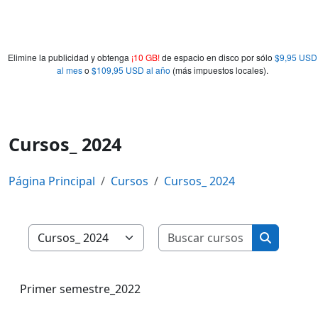
Elimine la publicidad y obtenga
¡10 GB!
de espacio en disco por sólo
$9,95 USD
al mes
o
$109,95 USD al año
(más impuestos locales).
Cursos_ 2024
Página Principal
Cursos
Cursos_ 2024
Buscar curs
Categorías
Buscar cu
Primer semestre_2022