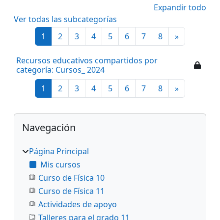
Expandir todo
Ver todas las subcategorías
Página 1
Página 2
Página 3
Página 4
Página 5
Página 6
Página 7
Página 8
Siguiente 
1
2
3
4
5
6
7
8
»
Recursos educativos compartidos por
categoría: Cursos_ 2024
Página 1
Página 2
Página 3
Página 4
Página 5
Página 6
Página 7
Página 8
Siguiente 
1
2
3
4
5
6
7
8
»
Bloques
Salta Navegación
Navegación
Página Principal
Mis cursos
Curso de Física 10
Curso de Física 11
Actividades de apoyo
Talleres para el grado 11