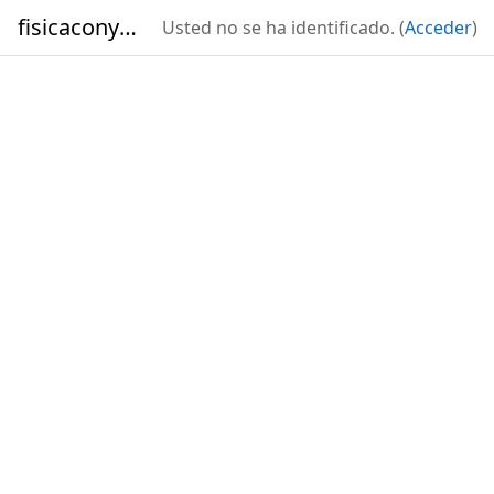
Salta al contenido principal
fisicaconyirsen
Usted no se ha identificado. (
Acceder
)