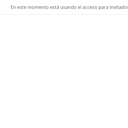
Salta al contenido principal
fisicaconyirsen
En este momento está usando el acceso para invitados