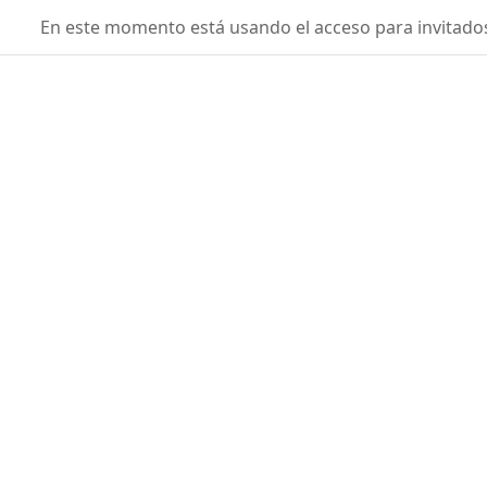
Salta al contenido principal
fisicaconyirsen
En este momento está usando el acceso para invitados