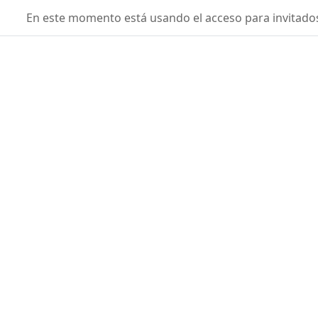
Salta al contenido principal
fisicaconyirsen
En este momento está usando el acceso para invitados