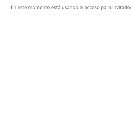
Salta al contenido principal
fisicaconyirsen
En este momento está usando el acceso para invitados