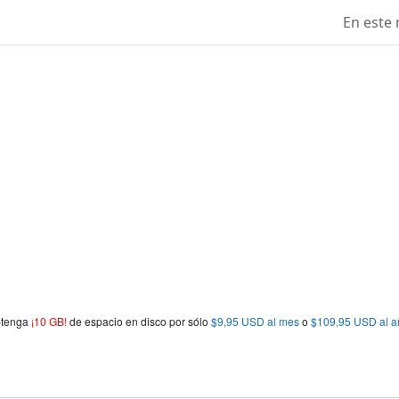
En este 
obtenga
¡10 GB!
de espacio en disco por sólo
$9,95 USD al mes
o
$109,95 USD al a