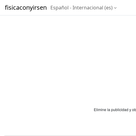
Salta al contenido principal
fisicaconyirsen
Español - Internacional ‎(es)‎
Elimine la publicidad y 