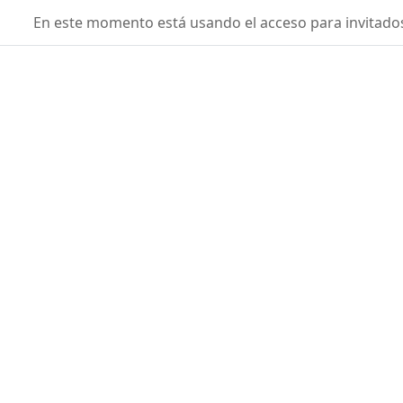
Salta al contenido principal
fisicaconyirsen
En este momento está usando el acceso para invitados