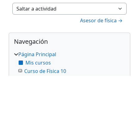
Saltar a actividad
Asesor de física →
Bloques
Salta Navegación
Navegación
Página Principal
Mis cursos
Curso de Física 10
Curso de Física 11
Actividades de apoyo
Talleres para el grado 11
Talleres del grado 10
Plan de Área
Proyectos de Aula
Plan de mejoramiento
Novedades del sitio