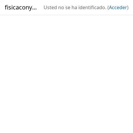
Salta al contenido principal
fisicaconyirsen
Usted no se ha identificado. (
Acceder
)