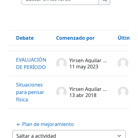
Buscar en los 
Debate
Comenzado por
Último 
Estado
Mostrando 2 de 2 discusiones
EVALUACIÓN
Yirsen Aguilar Mosquera
11 may 2023
11
DE PERÍODO
Situaciones
Yirsen Aguilar Mosquera
para pensar
13 abr 2018
13
física
← Plan de mejoramiento