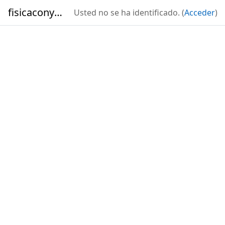
Salta al contenido principal
fisicaconyirsen
Usted no se ha identificado. (
Acceder
)