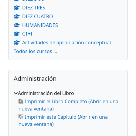
DIEZ TRES
DIEZ CUATRO
HUMANIDADES
CT+I
Actividades de apropiación conceptual
Todos los cursos
...
Bloques suplementarios
Salta Administración
Administración
Administración del Libro
Imprimir el Libro Completo (Abrir en una
nueva ventana)
Imprimir este Capítulo (Abrir en una
nueva ventana)