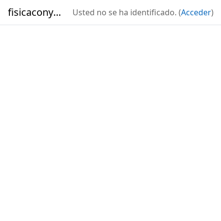
Salta al contenido principal
fisicaconyirsen
Usted no se ha identificado. (
Acceder
)